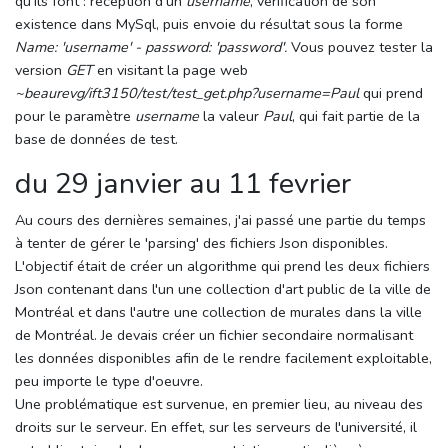
qu'ils font : réception d'un
username
, vérification de son
existence dans MySql, puis envoie du résultat sous la forme
Name: 'username' - password: 'password'.
Vous pouvez tester la
version
GET
en visitant la page web
~beaurevg/ift3150/test/test_get.php?username=Paul
qui prend
pour le paramètre
username
la valeur
Paul
, qui fait partie de la
base de données de test.
du 29 janvier au 11 fevrier
Au cours des dernières semaines, j'ai passé une partie du temps
à tenter de gérer le 'parsing' des fichiers Json disponibles.
L'objectif était de créer un algorithme qui prend les deux fichiers
Json contenant dans l'un une collection d'art public de la ville de
Montréal et dans l'autre une collection de murales dans la ville
de Montréal. Je devais créer un fichier secondaire normalisant
les données disponibles afin de le rendre facilement exploitable,
peu importe le type d'oeuvre.
Une problématique est survenue, en premier lieu, au niveau des
droits sur le serveur. En effet, sur les serveurs de l'université, il