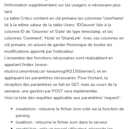
l'information supplémentaire sur les usagers si nécessaire plus
tard.
La table Critics contient en clé primaire les colonnes 'UserName'
lié à la même valeur de la table Users, 'IDOeuvre' liée à la
colonne ID de 'Oeuvres' et 'Date' de type timestamp, et les
colonnes 'Comment', 'Note' et 'ShareLink'. Avec ces colonnes en
clé primaire, on assure de garder l'historique de toutes les
modifications apporté par l'utilisateur.
L'ensemble des fonctions nécessaires sont réalisablent en
appelant l'index (www-
etud.iro.umontreal.ca/~beaurevg/ift3150/server/), et en
appliquant les paramètres nécessaires. Pour l'instant, la
réception des paramètres se fait en GET, mais au cours de la
semaine, une gestion par POST sera implémentée.
Voici la liste des requêtes applicable aux paramètres 'request' :
createJson : retourne le fichier Json créé via la fonction de
parsing
loadJson : retourne le fichier Json dans le serveur
createUser : crée un nouvel utilisateur, nécessite les