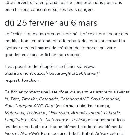
côté serveur sera en grande partie complété, nous pourrons
ensuite nous concentrer sur les tests usagers.
du 25 fervrier au 6 mars
Le fichier Json est maintenant terminé. Il nécessitera encore des
modifications en attendant le feedback de Lena concernant la
syntaxe des techniques de création des oeuvres qui varie
grandement dans le fichier Json source.
Il est possible de récupérer ce fichier via www-
etud.iro.umontreal.ca/~beaurevg/ift3150/server/?
request=loadJson
Ce fichier contient une liste d'oeuvre ayant les attributs suivants:
id, Titre, TitreVar, Categorie, CategorieANG, SousCategorie,
SousCategorieANG, Date
(en format unix timestramp)
,
Materiaux, Technique, Dimension, Arrondissement, Latitude,
Longitude
et
Artiste
.
Materiaux
et
Technique
contiennent tous
les deux une table où chaque élément contient les éléments
Nom
et
NomANG
. Pour ce qui est de l'attribut
Artiste
, celui-ci