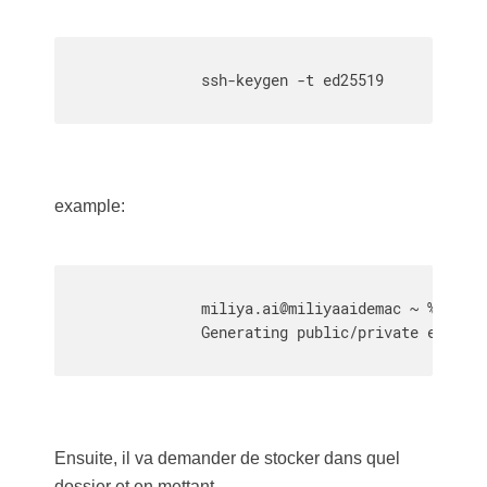
                ssh-keygen -t ed25519

example:
                miliya.ai@miliyaaidemac ~ % ssh-k
                Generating public/private ed25519
Ensuite, il va demander de stocker dans quel
dossier et en mettant