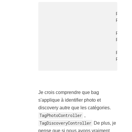
                                Route::
                                Route::
                                Route::
                                Route::
                                Route::
                                Route::
Je crois comprendre que bag
s'applique à identifier photo et
discovery autre que les catégories.
TagPhotoController
,
TagDiscoveryController
De plus, je
pense que si nous avons vraiment