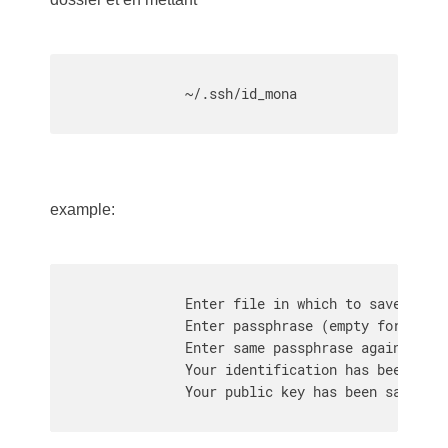
                ~/.ssh/id_mona

example:
                Enter file in which to save the k
                Enter passphrase (empty for no pa
                Enter same passphrase again:

                Your identification has been save
                Your public key has been saved in