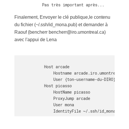
            Pas très important après...
Finalement, Envoyer le clé publique,le contenu
du fichier (~/.ssh/id_mona.pub) et demander à
Raouf (bencherr bencherr@iro.umontreal.ca)
avec l'appui de Lena
            Host arcade

                Hostname arcade.iro.umontreal.ca

                User {ton-username-du-DIRO} (http
            Host picasso

                HostName picasso

                ProxyJump arcade

                User mona

                IdentityFile ~/.ssh/id_mona