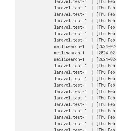
                laravel.test-1  | [Thu Feb 15 03:
                laravel.test-1  | [Thu Feb 15 03:
                laravel.test-1  | [Thu Feb 15 03:
                laravel.test-1  | [Thu Feb 15 03:
                laravel.test-1  | [Thu Feb 15 03:
                laravel.test-1  | [Thu Feb 15 03:
                laravel.test-1  | [Thu Feb 15 03:
                meilisearch-1   | [2024-02-15T03:
                meilisearch-1   | [2024-02-15T03:
                meilisearch-1   | [2024-02-15T03:
                laravel.test-1  | [Thu Feb 15 03:
                laravel.test-1  | [Thu Feb 15 03:
                laravel.test-1  | [Thu Feb 15 03:
                laravel.test-1  | [Thu Feb 15 03:
                laravel.test-1  | [Thu Feb 15 03:
                laravel.test-1  | [Thu Feb 15 03:
                laravel.test-1  | [Thu Feb 15 03:
                laravel.test-1  | [Thu Feb 15 03:
                laravel.test-1  | [Thu Feb 15 03:
                laravel.test-1  | [Thu Feb 15 03:
                laravel.test-1  | [Thu Feb 15 03: