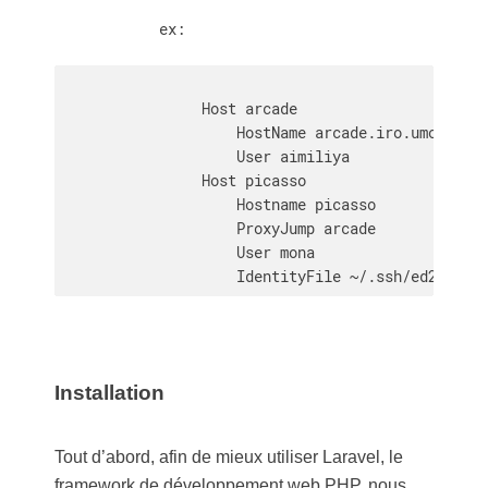
            ex:

                Host arcade

                    HostName arcade.iro.umontreal
                    User aimiliya

                Host picasso

                    Hostname picasso

                    ProxyJump arcade

                    User mona

                    IdentityFile ~/.ssh/ed25519
Installation
Tout d’abord, afin de mieux utiliser Laravel, le
framework de développement web PHP, nous