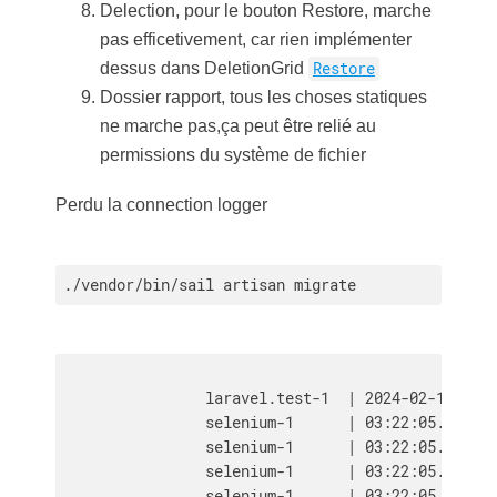
Delection, pour le bouton Restore, marche
pas efficetivement, car rien implémenter
dessus dans DeletionGrid
Restore
Dossier rapport, tous les choses statiques
ne marche pas,ça peut être relié au
permissions du système de fichier
Perdu la connection logger
./vendor/bin/sail artisan migrate
                laravel.test-1  | 2024-02-15 03:2
                selenium-1      | 03:22:05.093 IN
                selenium-1      | 03:22:05.114 IN
                selenium-1      | 03:22:05.816 IN
                selenium-1      | 03:22:05.901 IN