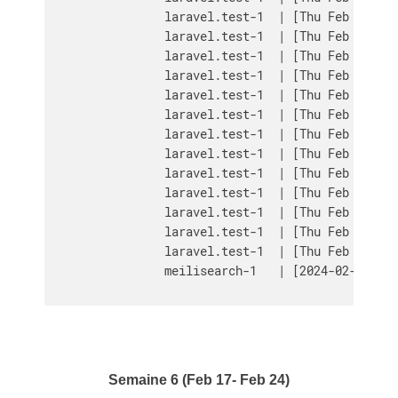
                laravel.test-1  | [Thu Feb 15 03:
                laravel.test-1  | [Thu Feb 15 03:
                laravel.test-1  | [Thu Feb 15 03:
                laravel.test-1  | [Thu Feb 15 03:
                laravel.test-1  | [Thu Feb 15 03:
                laravel.test-1  | [Thu Feb 15 03:
                laravel.test-1  | [Thu Feb 15 03:
                laravel.test-1  | [Thu Feb 15 03:
                laravel.test-1  | [Thu Feb 15 03:
                laravel.test-1  | [Thu Feb 15 03:
                laravel.test-1  | [Thu Feb 15 03:
                laravel.test-1  | [Thu Feb 15 03:
                laravel.test-1  | [Thu Feb 15 03:
                meilisearch-1   | [2024-02-15T03:
Semaine 6 (Feb 17- Feb 24)